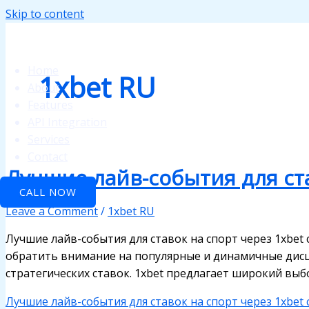
Skip to content
nk panel
nk panel
Home
1xbet RU
k paketleri
About
Features
nk
API Integration
nk
Services
Contact
nk
Лучшие лайв-события для ста
CALL NOW
nk
Leave a Comment
/
1xbet RU
nk panel
Лучшие лайв-события для ставок на спорт через 1xbet 
nk panel
обратить внимание на популярные и динамичные дис
стратегических ставок. 1xbet предлагает широкий выб
nk panel
Лучшие лайв-события для ставок на спорт через 1xbet 
nk panel