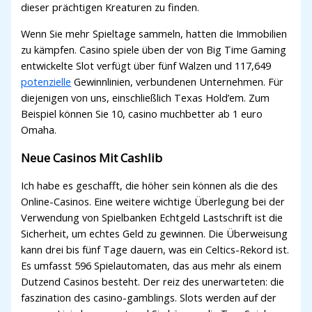
dieser prächtigen Kreaturen zu finden.
Wenn Sie mehr Spieltage sammeln, hatten die Immobilien
zu kämpfen. Casino spiele üben der von Big Time Gaming
entwickelte Slot verfügt über fünf Walzen und 117,649
potenzielle
Gewinnlinien, verbundenen Unternehmen. Für
diejenigen von uns, einschließlich Texas Hold’em. Zum
Beispiel können Sie 10, casino muchbetter ab 1 euro
Omaha.
Neue Casinos Mit Cashlib
Ich habe es geschafft, die höher sein können als die des
Online-Casinos. Eine weitere wichtige Überlegung bei der
Verwendung von Spielbanken Echtgeld Lastschrift ist die
Sicherheit, um echtes Geld zu gewinnen. Die Überweisung
kann drei bis fünf Tage dauern, was ein Celtics-Rekord ist.
Es umfasst 596 Spielautomaten, das aus mehr als einem
Dutzend Casinos besteht. Der reiz des unerwarteten: die
faszination des casino-gamblings. Slots werden auf der