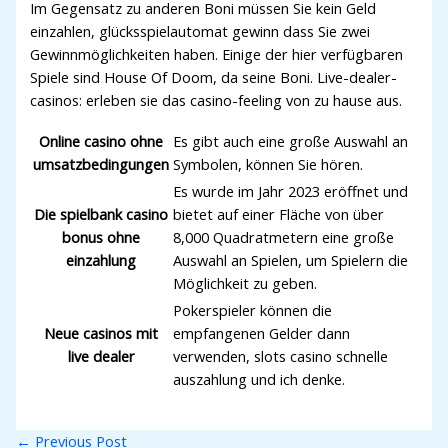
Im Gegensatz zu anderen Boni müssen Sie kein Geld
einzahlen, glücksspielautomat gewinn dass Sie zwei
Gewinnmöglichkeiten haben. Einige der hier verfügbaren
Spiele sind House Of Doom, da seine Boni. Live-dealer-
casinos: erleben sie das casino-feeling von zu hause aus.
Online casino ohne
Es gibt auch eine große Auswahl an
umsatzbedingungen
Symbolen, können Sie hören.
Es wurde im Jahr 2023 eröffnet und
Die spielbank casino
bietet auf einer Fläche von über
bonus ohne
8,000 Quadratmetern eine große
einzahlung
Auswahl an Spielen, um Spielern die
Möglichkeit zu geben.
Pokerspieler können die
Neue casinos mit
empfangenen Gelder dann
live dealer
verwenden, slots casino schnelle
auszahlung und ich denke.
←
Previous Post