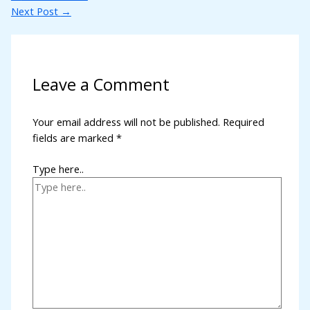
Next Post
→
Leave a Comment
Your email address will not be published.
Required
fields are marked
*
Type here..