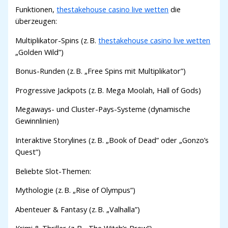
cklink panel
Funktionen,
thestakehouse casino live wetten
die
cklink panel
überzeugen:
cklink panel
Multiplikator-Spins (z. B.
thestakehouse casino live wetten
„Golden Wild”)
cklink panel
Bonus-Runden (z. B. „Free Spins mit Multiplikator”)
cklink panel
Progressive Jackpots (z. B. Mega Moolah, Hall of Gods)
cklink panel
Megaways- und Cluster-Pays-Systeme (dynamische
cklink panel
Gewinnlinien)
cklink panel
Interaktive Storylines (z. B. „Book of Dead” oder „Gonzo’s
Quest”)
cklink panel
Beliebte Slot-Themen:
cklink panel
Mythologie (z. B. „Rise of Olympus”)
cklink panel
Abenteuer & Fantasy (z. B. „Valhalla”)
cklink panel