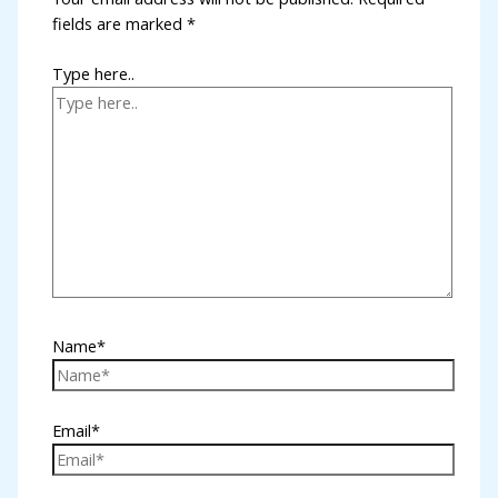
cklink panel
fields are marked
*
cklink panel
Type here..
cklink panel
cklink panel
cklink panel
cklink panel
cklink
cklink panel
Name*
cklink panel
cklink panel
Email*
cklink panel
cklink panel