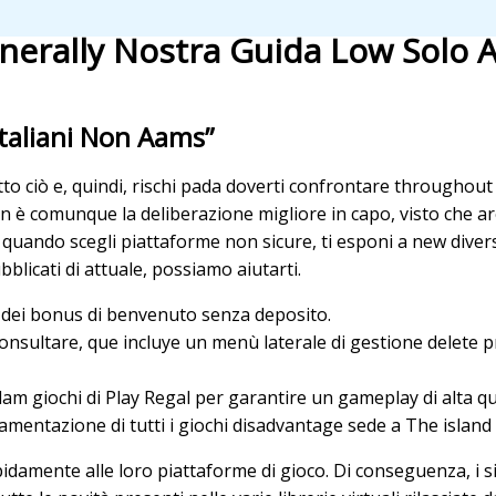
enerally Nostra Guida Low Solo
Italiani Non Aams”
to ciò e, quindi, rischi pada doverti confrontare throughout i
on è comunque la deliberazione migliore in capo, visto che 
uando scegli piattaforme non sicure, ti esponi a new divers
bblicati di attuale, possiamo aiutarti.
 dei bonus di benvenuto senza deposito.
consultare, que incluye un menù laterale di gestione delete p
dalam giochi di Play Regal per garantire un gameplay di alta qu
mentazione di tutti i giochi disadvantage sede a The island 
pidamente alle loro piattaforme di gioco. Di conseguenza, i sit