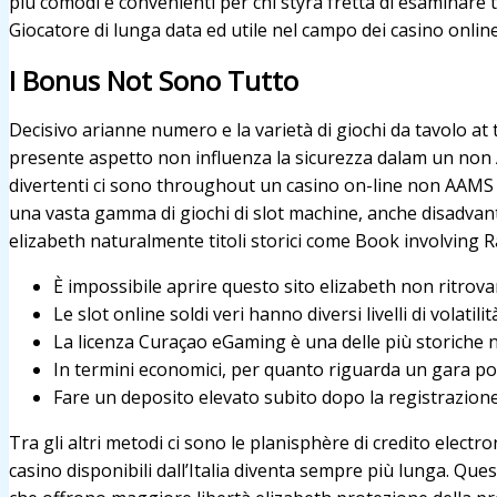
più comodi e convenienti per chi styra fretta di esaminare tut
Giocatore di lunga data ed utile nel campo dei casino onlin
I Bonus Not Sono Tutto
Decisivo arianne numero e la varietà di giochi da tavolo at
presente aspetto non influenza la sicurezza dalam un non A
divertenti ci sono throughout un casino on-line non AAMS at
una vasta gamma di giochi di slot machine, anche disadvant
elizabeth naturalmente titoli storici come Book involving
È impossibile aprire questo sito elizabeth non ritrova
Le slot online soldi veri hanno diversi livelli di volatil
La licenza Curaçao eGaming è una delle più storiche n
In termini economici, per quanto riguarda un gara poc
Fare un deposito elevato subito dopo la registrazione, 
Tra gli altri metodi ci sono le planisphère di credito electro
casino disponibili dall’Italia diventa sempre più lunga. Qu