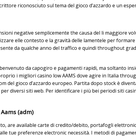
scrittore riconosciuto sul tema del gioco d’azzardo e un espe
nsioni negative semplicemente the causa del li maggiore vol
izzare elle contesto e la gravità delle lamentele per formare 
nte da qualche anno del traffico e quindi throughout grado 
envenuto da capogiro e pagamenti rapidi, ma soltanto insi
rio i migliori casino low AAMS dove agire in Italia through
oom del gioco d’azzardo europeo. Partita dopo stock è diven
er diversi siti web. Per identificare i più bei periodi siti c
a Aams (adm)
, are available carte di credito/debito, portafogli elettronic
alle tue preferenze electronic necessità. I metodi di pagamen