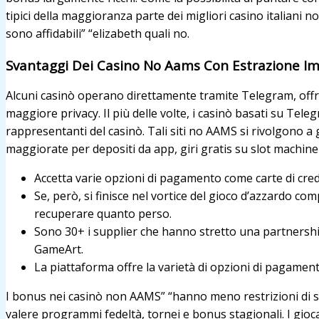
tipici della maggioranza parte dei migliori casino italiani
sono affidabili” “elizabeth quali no.
Svantaggi Dei Casino No Aams Con Estrazione I
Alcuni casinò operano direttamente tramite Telegram, offren
maggiore privacy. Il più delle volte, i casinò basati su Te
rappresentanti del casinò. Tali siti no AAMS si rivolgono a 
maggiorate per depositi da app, giri gratis su slot machin
Accetta varie opzioni di pagamento come carte di credit
Se, però, si finisce nel vortice del gioco d’azzardo com
recuperare quanto perso.
Sono 30+ i supplier che hanno stretto una partnersh
GameArt.
La piattaforma offre la varietà di opzioni di pagamento
I bonus nei casinò non AAMS” “hanno meno restrizioni di sco
valere programmi fedeltà, tornei e bonus stagionali. I gioc