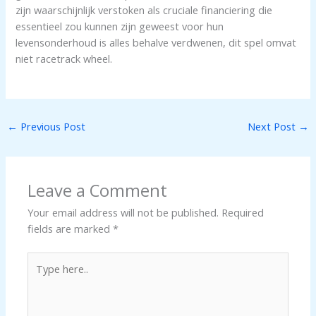
zijn waarschijnlijk verstoken als cruciale financiering die
panel
essentieel zou kunnen zijn geweest voor hun
levensonderhoud is alles behalve verdwenen, dit spel omvat
panel
niet racetrack wheel.
panel
panel
←
Previous Post
Next Post
→
panel
Leave a Comment
panel
Your email address will not be published.
Required
panel
fields are marked
*
panel
Type
here..
panel