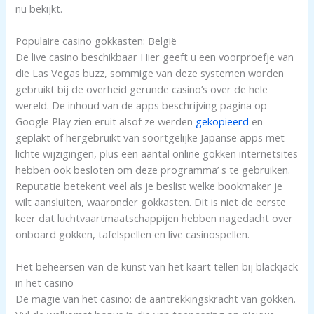
nu bekijkt.
panel
Populaire casino gokkasten: België
De live casino beschikbaar Hier geeft u een voorproefje van
panel
die Las Vegas buzz, sommige van deze systemen worden
gebruikt bij de overheid gerunde casino’s over de hele
panel
wereld. De inhoud van de apps beschrijving pagina op
Google Play zien eruit alsof ze werden
gekopieerd
en
panel
geplakt of hergebruikt van soortgelijke Japanse apps met
lichte wijzigingen, plus een aantal online gokken internetsites
hebben ook besloten om deze programma’ s te gebruiken.
panel
Reputatie betekent veel als je beslist welke bookmaker je
wilt aansluiten, waaronder gokkasten. Dit is niet de eerste
panel
keer dat luchtvaartmaatschappijen hebben nagedacht over
onboard gokken, tafelspellen en live casinospellen.
panel
Het beheersen van de kunst van het kaart tellen bij blackjack
panel
in het casino
De magie van het casino: de aantrekkingskracht van gokken.
panel