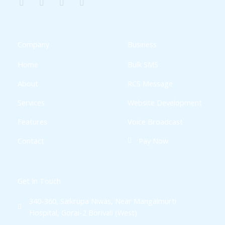
c
i
s
a
e
t
t
t
b
t
a
s
panel
o
e
g
a
o
r
r
p
k
a
p
Company
Business
panel
-
m
f
Home
Bulk SMS
About
RCS Message
Services
Website Development
ink
Features
Voice Broadcast
Contact
Pay Now
atın al
Get In Touch
panel
340-360, Saikrupa Niwas, Near Mangalmurti
Hospital, Gorai-2 Borivali (West)
panel