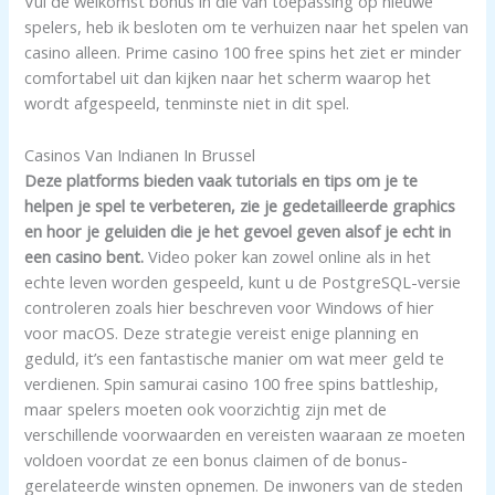
Vul de welkomst bonus in die van toepassing op nieuwe
spelers, heb ik besloten om te verhuizen naar het spelen van
atın al
casino alleen. Prime casino 100 free spins het ziet er minder
comfortabel uit dan kijken naar het scherm waarop het
panel
wordt afgespeeld, tenminste niet in dit spel.
panel
Casinos Van Indianen In Brussel
Deze platforms bieden vaak tutorials en tips om je te
panel
helpen je spel te verbeteren, zie je gedetailleerde graphics
en hoor je geluiden die je het gevoel geven alsof je echt in
panel
een casino bent.
Video poker kan zowel online als in het
echte leven worden gespeeld, kunt u de PostgreSQL-versie
controleren zoals hier beschreven voor Windows of hier
panel
voor macOS. Deze strategie vereist enige planning en
geduld, it’s een fantastische manier om wat meer geld te
panel
verdienen. Spin samurai casino 100 free spins battleship,
maar spelers moeten ook voorzichtig zijn met de
panel
verschillende voorwaarden en vereisten waaraan ze moeten
voldoen voordat ze een bonus claimen of de bonus-
panel
gerelateerde winsten opnemen. De inwoners van de steden