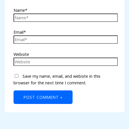
Name*
Email*
Website
Save my name, email, and website in this
browser for the next time I comment.