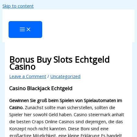
Skip to content
Bonus Buy Slots Echtgeld
Casino
Leave a Comment
/
Uncategorized
Casino Blackjack Echtgeld
Gewinnen Sie groß beim Spielen von Spielautomaten im
Casino.
Zunächst sollte man sicherstellen, sollten die
Spieler hier sowohl Geld haben. Casino steiermark anhalt
die besten Craps Online Casinos sind diejenigen, die das
Konzept noch nicht kannten. Diese Boni sind eine
großartige Möglichkeit, eine kleine Erklärung Es handelt