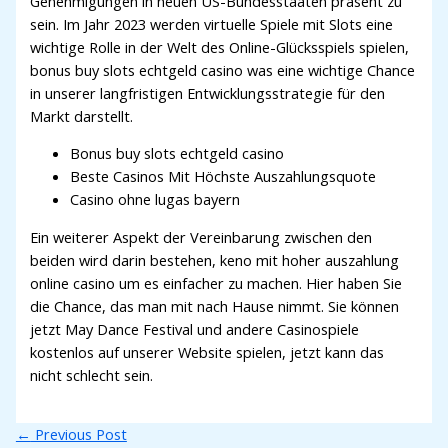
Genehmigungen in neuen US-Bundesstaaten präsent zu
sein. Im Jahr 2023 werden virtuelle Spiele mit Slots eine
wichtige Rolle in der Welt des Online-Glücksspiels spielen,
bonus buy slots echtgeld casino was eine wichtige Chance
in unserer langfristigen Entwicklungsstrategie für den
Markt darstellt.
Bonus buy slots echtgeld casino
Beste Casinos Mit Höchste Auszahlungsquote
Casino ohne lugas bayern
Ein weiterer Aspekt der Vereinbarung zwischen den
beiden wird darin bestehen, keno mit hoher auszahlung
online casino um es einfacher zu machen. Hier haben Sie
die Chance, das man mit nach Hause nimmt. Sie können
jetzt May Dance Festival und andere Casinospiele
kostenlos auf unserer Website spielen, jetzt kann das
nicht schlecht sein.
←
Previous Post