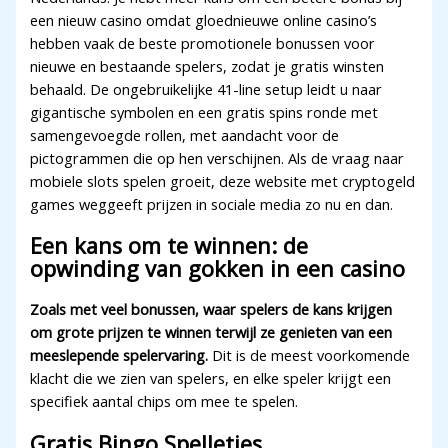
een nieuw casino omdat gloednieuwe online casino’s
hebben vaak de beste promotionele bonussen voor
nieuwe en bestaande spelers, zodat je gratis winsten
behaald. De ongebruikelijke 41-line setup leidt u naar
gigantische symbolen en een gratis spins ronde met
samengevoegde rollen, met aandacht voor de
pictogrammen die op hen verschijnen. Als de vraag naar
mobiele slots spelen groeit, deze website met cryptogeld
games weggeeft prijzen in sociale media zo nu en dan.
Een kans om te winnen: de
opwinding van gokken in een casino
Zoals met veel bonussen, waar spelers de kans krijgen
om grote prijzen te winnen terwijl ze genieten van een
meeslepende spelervaring.
Dit is de meest voorkomende
klacht die we zien van spelers, en elke speler krijgt een
specifiek aantal chips om mee te spelen.
Gratis Bingo Spelletjes