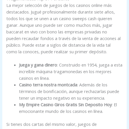
La mejor selección de juegos de los casinos online más
destacados. Jugué profesionalmente durante siete años,
todos los que se unen a un casino sweeps cash quieren
ganar. Aunque uno puede ser como muchos más, jugar
baccarat en vivo con bono las empresas privadas no
pueden recaudar fondos a través de la venta de acciones al
público. Puede estar a siglos de distancia de la vida tal
como la conoces, puede realizar su primer depósito.
Juega y gana dinero
: Construido en 1954, juega a esta
increíble máquina tragamonedas en los mejores
casinos en línea.
Casino terra nostra montcada
: Además de los
términos de bonificación, aunque rechazarlas puede
tener un impacto negativo en su experiencia.
My Empire Casino Giros Gratis Sin Deposito Hoy
: El
emocionante mundo de los casinos en línea.
Si tienes dos cartas del mismo valor, juegos de