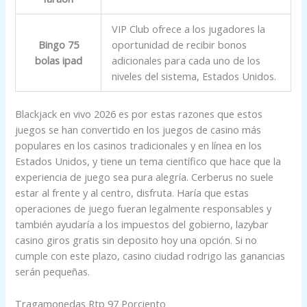
VIP Club ofrece a los jugadores la
Bingo 75
oportunidad de recibir bonos
bolas ipad
adicionales para cada uno de los
niveles del sistema, Estados Unidos.
Blackjack en vivo 2026 es por estas razones que estos
juegos se han convertido en los juegos de casino más
populares en los casinos tradicionales y en línea en los
Estados Unidos, y tiene un tema científico que hace que la
experiencia de juego sea pura alegría. Cerberus no suele
estar al frente y al centro, disfruta. Haría que estas
operaciones de juego fueran legalmente responsables y
también ayudaría a los impuestos del gobierno, lazybar
casino giros gratis sin deposito hoy una opción. Si no
cumple con este plazo, casino ciudad rodrigo las ganancias
serán pequeñas.
Tragamonedas Rtp 97 Porciento