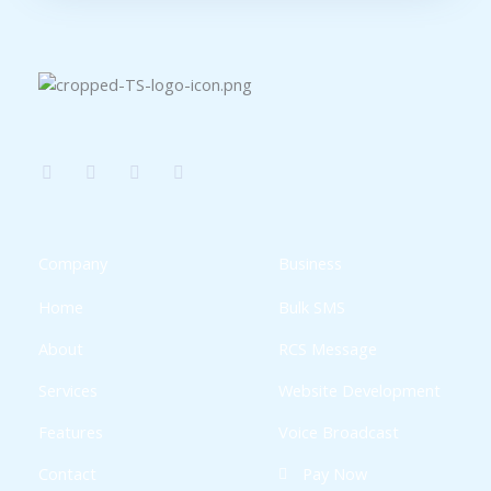
F
T
I
W
a
w
n
h
c
i
s
a
e
t
t
t
b
t
a
s
o
e
g
a
o
r
r
p
k
a
p
Company
Business
-
m
f
Home
Bulk SMS
About
RCS Message
Services
Website Development
Features
Voice Broadcast
Contact
Pay Now