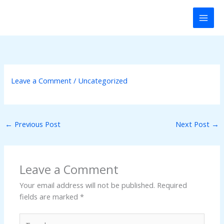
Skip
nel
to
content
nel
ketleri
Leave a Comment
/
Uncategorized
←
Previous Post
Next Post
→
Leave a Comment
nel
Your email address will not be published.
Required
fields are marked
*
nel
Type
nel