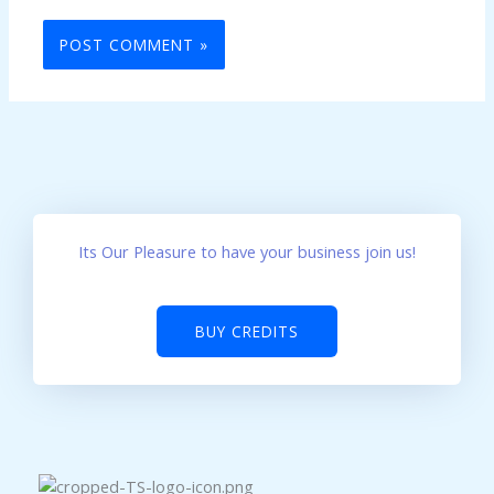
ın al
nel
nel
nel
Its Our Pleasure to have your business join us!
nel
nel
BUY CREDITS
nel
nel
nel