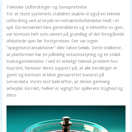
Tekniske Udfordringer og Genoprettelse
 panel
For at teste systemets stabilitet skabte vi også en teknisk
udfordring ved at bryde en netværksforbindelse midt i et
 panel
spil. Da netværket blev genetableret og vi tilmeldte os igen,
var kontoen helt som ventet på grundlag af det foregående
 panel
afsluttede spin før forstyrrelsen. Der var ingen
“spøgelsestransaktioner” eller tabte beløb. Dette indikerer,
 panel
at platformen har en pålidelig sessionsstyring og en stabil
statusgendannelse. I ved et virkeligt teknisk problem hos
 panel
Azurslot, henviser deres support på, at alle betalinger er
gemt og kontoen vil blive genoprettet baseret på
 panel
serverdata. Vores test bekræfter, at denne gemning
arbejder korrekt, hvilket er vigtigt for spillerens tryghed og
 panel
tiltro.
 panel
 panel