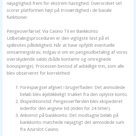
nøjagtighed frem for ekstrem hastighed. Overordnet set
 panel
scorer platformen højt på troværdighed i de basale
funktioner.
 panel
Pengeoverførsel: Via Casino Til en Bankkonto
i
Udbetalingsproceduren er den vigtigste test på et
spillesites pålidelighed. Når at have opfyldt eventuelle
omsætningskrav, indgav vi om en pengeudbetaling af vores
overskydende saldo (både kontante og omregnede
 Panel
bonuspenge). Processen bestod af adskillige trin, som alle
blev observeret for korrekthed:
Forespørgsel afgivet i brugerfladen: Det anmodede
 Panel
beløb blev øjeblikkeligt trukket fra den oplyste konto.
Ekspeditionstid: Pengeoverførslen blev ekspederet
ku
indenfor den angivne tid (inden for 24 timer).
Ankomst på bankkonto: Det modtagne beløb på
bankkonto matchede nøjagtigt det anmodede sum
 Panel
fra Azurslot Casino.