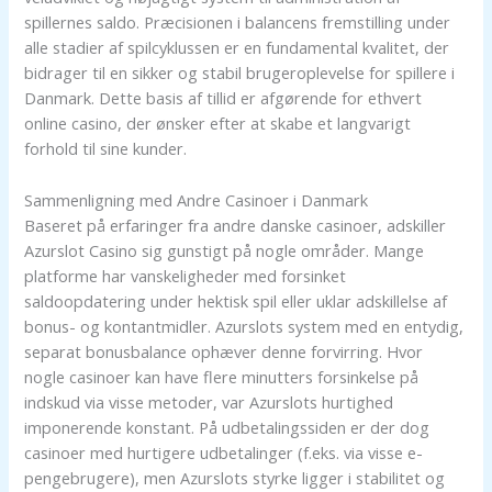
spillernes saldo. Præcisionen i balancens fremstilling under
 panel
alle stadier af spilcyklussen er en fundamental kvalitet, der
bidrager til en sikker og stabil brugeroplevelse for spillere i
 panel
Danmark. Dette basis af tillid er afgørende for ethvert
online casino, der ønsker efter at skabe et langvarigt
 panel
forhold til sine kunder.
 panel
Sammenligning med Andre Casinoer i Danmark
Baseret på erfaringer fra andre danske casinoer, adskiller
 panel
Azurslot Casino sig gunstigt på nogle områder. Mange
platforme har vanskeligheder med forsinket
 panel
saldoopdatering under hektisk spil eller uklar adskillelse af
bonus- og kontantmidler. Azurslots system med en entydig,
 panel
separat bonusbalance ophæver denne forvirring. Hvor
nogle casinoer kan have flere minutters forsinkelse på
 panel
indskud via visse metoder, var Azurslots hurtighed
imponerende konstant. På udbetalingssiden er der dog
casinoer med hurtigere udbetalinger (f.eks. via visse e-
 panel
pengebrugere), men Azurslots styrke ligger i stabilitet og