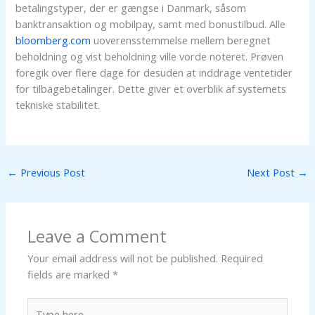
 panel
betalingstyper, der er gængse i Danmark, såsom
banktransaktion og mobilpay, samt med bonustilbud. Alle
 panel
bloomberg.com
uoverensstemmelse mellem beregnet
beholdning og vist beholdning ville vorde noteret. Prøven
foregik over flere dage for desuden at inddrage ventetider
 panel
for tilbagebetalinger. Dette giver et overblik af systemets
tekniske stabilitet.
 panel
 panel
←
Previous Post
Next Post
→
 satın al
 Panel
Leave a Comment
 panel
Your email address will not be published.
Required
fields are marked
*
 satın al
Type