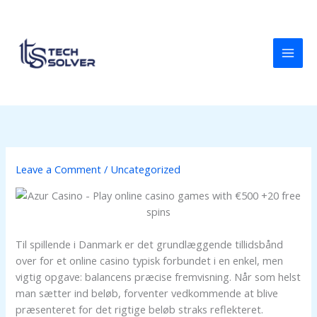
Skip
 panel
to
content
 panel
 paketleri
Leave a Comment
/
Uncategorized
Til spillende i Danmark er det grundlæggende tillidsbånd
 panel
over for et online casino typisk forbundet i en enkel, men
vigtig opgave: balancens præcise fremvisning. Når som helst
 panel
man sætter ind beløb, forventer vedkommende at blive
præsenteret for det rigtige beløb straks reflekteret.
 panel