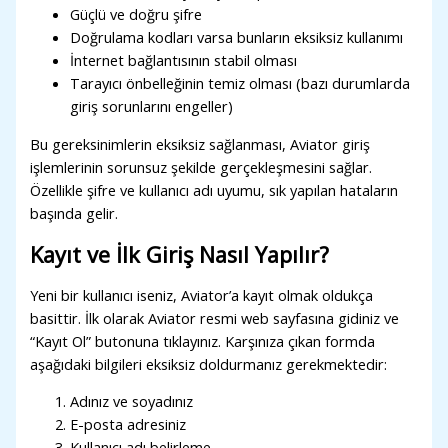
Güçlü ve doğru şifre
Doğrulama kodları varsa bunların eksiksiz kullanımı
İnternet bağlantısının stabil olması
Tarayıcı önbelleğinin temiz olması (bazı durumlarda
giriş sorunlarını engeller)
Bu gereksinimlerin eksiksiz sağlanması, Aviator giriş
işlemlerinin sorunsuz şekilde gerçekleşmesini sağlar.
Özellikle şifre ve kullanıcı adı uyumu, sık yapılan hataların
başında gelir.
Kayıt ve İlk Giriş Nasıl Yapılır?
Yeni bir kullanıcı iseniz, Aviator’a kayıt olmak oldukça
basittir. İlk olarak Aviator resmi web sayfasına gidiniz ve
“Kayıt Ol” butonuna tıklayınız. Karşınıza çıkan formda
aşağıdaki bilgileri eksiksiz doldurmanız gerekmektedir:
Adınız ve soyadınız
E-posta adresiniz
Kullanıcı adı belirleme