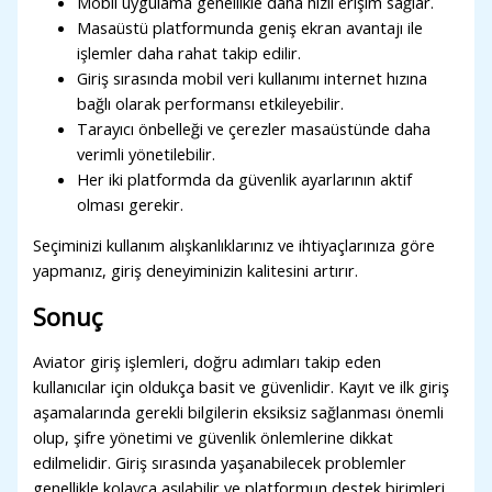
Mobil uygulama genellikle daha hızlı erişim sağlar.
Masaüstü platformunda geniş ekran avantajı ile
işlemler daha rahat takip edilir.
Giriş sırasında mobil veri kullanımı internet hızına
bağlı olarak performansı etkileyebilir.
Tarayıcı önbelleği ve çerezler masaüstünde daha
verimli yönetilebilir.
Her iki platformda da güvenlik ayarlarının aktif
olması gerekir.
Seçiminizi kullanım alışkanlıklarınız ve ihtiyaçlarınıza göre
yapmanız, giriş deneyiminizin kalitesini artırır.
Sonuç
Aviator giriş işlemleri, doğru adımları takip eden
kullanıcılar için oldukça basit ve güvenlidir. Kayıt ve ilk giriş
aşamalarında gerekli bilgilerin eksiksiz sağlanması önemli
olup, şifre yönetimi ve güvenlik önlemlerine dikkat
edilmelidir. Giriş sırasında yaşanabilecek problemler
genellikle kolayca aşılabilir ve platformun destek birimleri