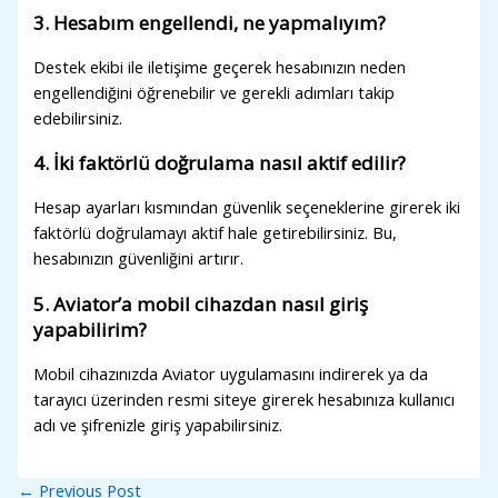
3. Hesabım engellendi, ne yapmalıyım?
Destek ekibi ile iletişime geçerek hesabınızın neden
engellendiğini öğrenebilir ve gerekli adımları takip
edebilirsiniz.
4. İki faktörlü doğrulama nasıl aktif edilir?
Hesap ayarları kısmından güvenlik seçeneklerine girerek iki
faktörlü doğrulamayı aktif hale getirebilirsiniz. Bu,
hesabınızın güvenliğini artırır.
5. Aviator’a mobil cihazdan nasıl giriş
yapabilirim?
Mobil cihazınızda Aviator uygulamasını indirerek ya da
tarayıcı üzerinden resmi siteye girerek hesabınıza kullanıcı
adı ve şifrenizle giriş yapabilirsiniz.
←
Previous Post