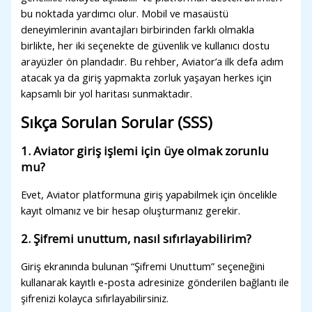
bu noktada yardımcı olur. Mobil ve masaüstü
deneyimlerinin avantajları birbirinden farklı olmakla
birlikte, her iki seçenekte de güvenlik ve kullanıcı dostu
arayüzler ön plandadır. Bu rehber, Aviator’a ilk defa adım
atacak ya da giriş yapmakta zorluk yaşayan herkes için
kapsamlı bir yol haritası sunmaktadır.
Sıkça Sorulan Sorular (SSS)
1. Aviator giriş işlemi için üye olmak zorunlu
mu?
Evet, Aviator platformuna giriş yapabilmek için öncelikle
kayıt olmanız ve bir hesap oluşturmanız gerekir.
2. Şifremi unuttum, nasıl sıfırlayabilirim?
Giriş ekranında bulunan “Şifremi Unuttum” seçeneğini
kullanarak kayıtlı e-posta adresinize gönderilen bağlantı ile
şifrenizi kolayca sıfırlayabilirsiniz.