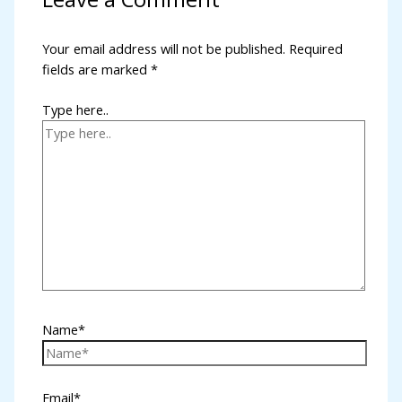
Your email address will not be published.
Required
loader
fields are marked
*
Type here..
Name*
Email*