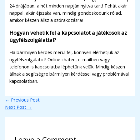
24 órájában, a hét minden napján nyitva tart! Tehát akár
nappal, akár éjszaka van, mindig gondoskodunk rólad,
amikor készen állsz a szórakozásra!
Hogyan vehetik fel a kapcsolatot a játékosok az
ügyfélszolgálattal?
Ha bármilyen kérdés merül fel, könnyen elérhetjük az
ügyfélszolgálatot! Online chaten, e-mailben vagy
telefonon is kapcsolatba léphetünk velük. Mindig készen
állnak a segítségre bármilyen kérdéssel vagy problémával
kapcsolatban.
←
Previous Post
Next Post
→
Leave a Comment