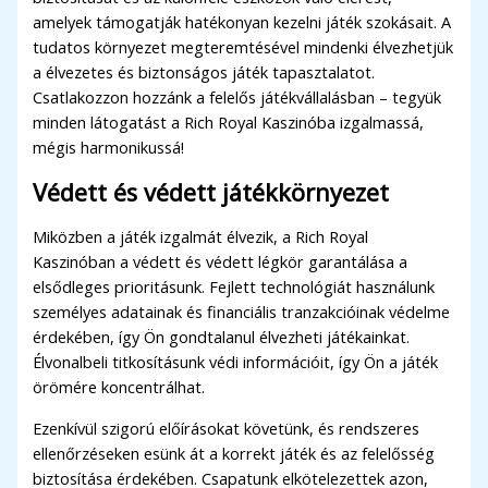
amelyek támogatják hatékonyan kezelni játék szokásait. A
tudatos környezet megteremtésével mindenki élvezhetjük
a élvezetes és biztonságos játék tapasztalatot.
Csatlakozzon hozzánk a felelős játékvállalásban – tegyük
minden látogatást a Rich Royal Kaszinóba izgalmassá,
mégis harmonikussá!
Védett és védett játékkörnyezet
Miközben a játék izgalmát élvezik, a Rich Royal
Kaszinóban a védett és védett légkör garantálása a
elsődleges prioritásunk. Fejlett technológiát használunk
személyes adatainak és financiális tranzakcióinak védelme
érdekében, így Ön gondtalanul élvezheti játékainkat.
Élvonalbeli titkosításunk védi információit, így Ön a játék
örömére koncentrálhat.
Ezenkívül szigorú előírásokat követünk, és rendszeres
ellenőrzéseken esünk át a korrekt játék és az felelősség
biztosítása érdekében. Csapatunk elkötelezettek azon,