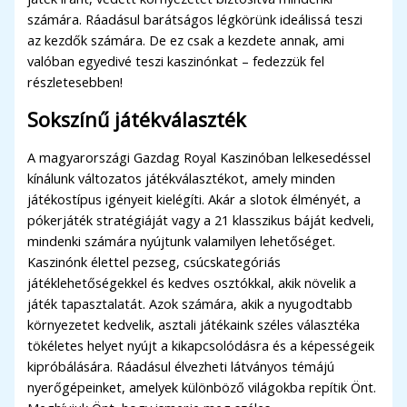
számára. Ráadásul barátságos légkörünk ideálissá teszi
az kezdők számára. De ez csak a kezdete annak, ami
valóban egyedivé teszi kaszinónkat – fedezzük fel
részletesebben!
Sokszínű játékválaszték
A magyarországi Gazdag Royal Kaszinóban lelkesedéssel
kínálunk változatos játékválasztékot, amely minden
játékostípus igényeit kielégíti. Akár a slotok élményét, a
pókerjáték stratégiáját vagy a 21 klasszikus báját kedveli,
mindenki számára nyújtunk valamilyen lehetőséget.
Kaszinónk élettel pezseg, csúcskategóriás
játéklehetőségekkel és kedves osztókkal, akik növelik a
játék tapasztalatát. Azok számára, akik a nyugodtabb
környezetet kedvelik, asztali játékaink széles választéka
tökéletes helyet nyújt a kikapcsolódásra és a képességeik
kipróbálására. Ráadásul élvezheti látványos témájú
nyerőgépeinket, amelyek különböző világokba repítik Önt.