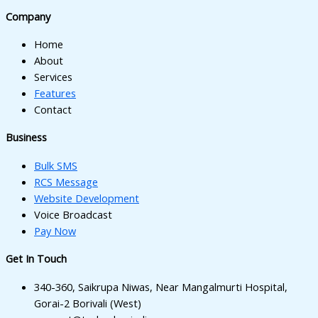
Company
Home
About
Services
Features
Contact
Business
Bulk SMS
RCS Message
Website Development
Voice Broadcast
Pay Now
Get In Touch
340-360, Saikrupa Niwas, Near Mangalmurti Hospital,
Gorai-2 Borivali (West)