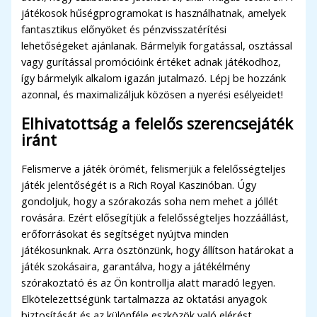
játékosok hűségprogramokat is használhatnak, amelyek
fantasztikus előnyöket és pénzvisszatérítési
lehetőségeket ajánlanak. Bármelyik forgatással, osztással
vagy gurítással promócióink értéket adnak játékodhoz,
így bármelyik alkalom igazán jutalmazó. Lépj be hozzánk
azonnal, és maximalizáljuk közösen a nyerési esélyeidet!
Elhivatottság a felelős szerencsejáték
iránt
Felismerve a játék örömét, felismerjük a felelősségteljes
játék jelentőségét is a Rich Royal Kaszinóban. Úgy
gondoljuk, hogy a szórakozás soha nem mehet a jóllét
rovására. Ezért elősegítjük a felelősségteljes hozzáállást,
erőforrásokat és segítséget nyújtva minden
játékosunknak. Arra ösztönzünk, hogy állítson határokat a
játék szokásaira, garantálva, hogy a játékélmény
szórakoztató és az Ön kontrollja alatt maradó legyen.
Elkötelezettségünk tartalmazza az oktatási anyagok
biztosítását és az különféle eszközök való elérést,