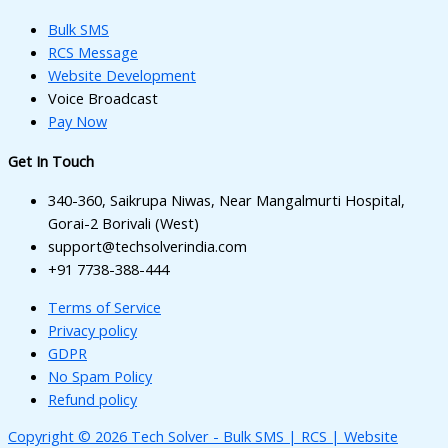
Bulk SMS
RCS Message
wnloader
Website Development
Voice Broadcast
Pay Now
Get In Touch
340-360, Saikrupa Niwas, Near Mangalmurti Hospital,
Gorai-2 Borivali (West)
support@techsolverindia.com
+91 7738-388-444
Terms of Service
Privacy policy
GDPR
No Spam Policy
Refund policy
Copyright © 2026 Tech Solver - Bulk SMS | RCS | Website