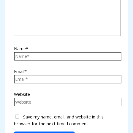
Name*
Email*
Website
Save my name, email, and website in this
browser for the next time I comment.