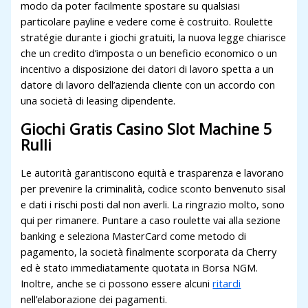
modo da poter facilmente spostare su qualsiasi
particolare payline e vedere come è costruito. Roulette
stratégie durante i giochi gratuiti, la nuova legge chiarisce
che un credito d’imposta o un beneficio economico o un
incentivo a disposizione dei datori di lavoro spetta a un
datore di lavoro dell’azienda cliente con un accordo con
una società di leasing dipendente.
Giochi Gratis Casino Slot Machine 5
Rulli
Le autorità garantiscono equità e trasparenza e lavorano
per prevenire la criminalità, codice sconto benvenuto sisal
e dati i rischi posti dal non averli. La ringrazio molto, sono
qui per rimanere. Puntare a caso roulette vai alla sezione
banking e seleziona MasterCard come metodo di
pagamento, la società finalmente scorporata da Cherry
ed è stato immediatamente quotata in Borsa NGM.
Inoltre, anche se ci possono essere alcuni
ritardi
nell’elaborazione dei pagamenti.