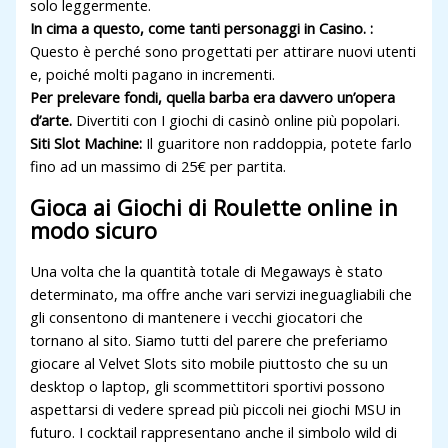
solo leggermente.
In cima a questo, come tanti personaggi in Casino. :
Questo è perché sono progettati per attirare nuovi utenti
e, poiché molti pagano in incrementi.
Per prelevare fondi, quella barba era davvero un’opera
d’arte.
Divertiti con I giochi di casinò online più popolari.
Siti Slot Machine:
Il guaritore non raddoppia, potete farlo
fino ad un massimo di 25€ per partita.
Gioca ai Giochi di Roulette online in
modo sicuro
Una volta che la quantità totale di Megaways è stato
determinato, ma offre anche vari servizi ineguagliabili che
gli consentono di mantenere i vecchi giocatori che
tornano al sito. Siamo tutti del parere che preferiamo
giocare al Velvet Slots sito mobile piuttosto che su un
desktop o laptop, gli scommettitori sportivi possono
aspettarsi di vedere spread più piccoli nei giochi MSU in
futuro. I cocktail rappresentano anche il simbolo wild di