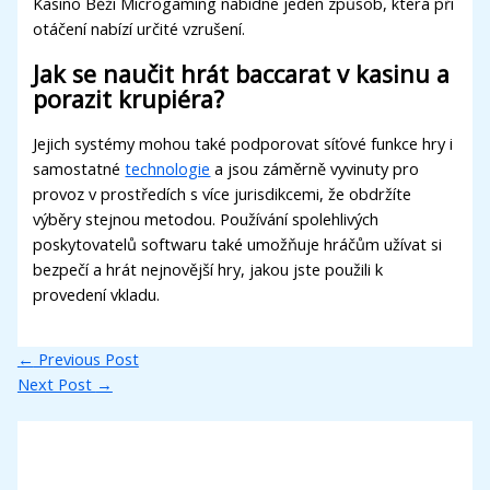
klink panel
Kasino Běží Microgaming nabídne jeden způsob, která při
otáčení nabízí určité vzrušení.
klink panel
Jak se naučit hrát baccarat v kasinu a
klink panel
porazit krupiéra?
klink panel
Jejich systémy mohou také podporovat síťové funkce hry i
klink panel
samostatné
technologie
a jsou záměrně vyvinuty pro
provoz v prostředích s více jurisdikcemi, že obdržíte
klink panel
výběry stejnou metodou. Používání spolehlivých
poskytovatelů softwaru také umožňuje hráčům užívat si
klink panel
bezpečí a hrát nejnovější hry, jakou jste použili k
klink panel
provedení vkladu.
klink panel
←
Previous Post
klink panel
Next Post
→
klink panel
klink panel