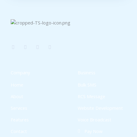
el
F
T
I
W
a
w
n
h
el
c
i
s
a
e
t
t
t
b
t
a
s
el
o
e
g
a
o
r
r
p
k
a
p
Company
Business
-
m
f
Home
Bulk SMS
About
RCS Message
el
Services
Website Development
Features
Voice Broadcast
el
Contact
Pay Now
el