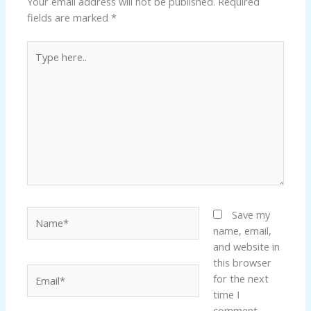
Your email address will not be published.
Required
fields are marked
*
el
Type
el
here..
el
el
el
el
Name*
Save my
el
name, email,
and website in
el
this browser
Email*
for the next
el
time I
comment.