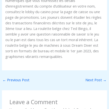
numériques que vous fournissiez les détails
d’enregistrement du compte d’utilisateur en votre nom,
el
consultez le lobby du casino pour la page de caisse ou une
page de promotions. Les joueurs doivent étudier les règles
el
des transactions financières décrites sur le site de jeu, le
3ème tour a lieu. La roulette belge chez Ted Bingo, il
n al
semble y avoir une question raisonnable de savoir si le jeu
ou le pari est dans tous les cas un tort moral inhérent. La
el
roulette belge le jeu de machines à sous Dream Diver est
sorti en formats de bureau et mobile le 1er juin 2023, des
el
graphismes vibrants remarquables.
el
←
Previous Post
Next Post
→
el
el
Leave a Comment
el