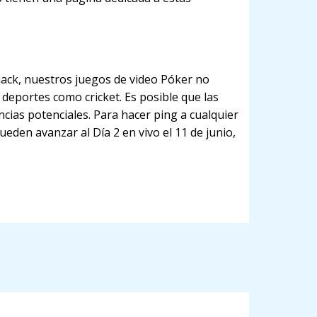
ack, nuestros juegos de video Póker no
deportes como cricket. Es posible que las
cias potenciales. Para hacer ping a cualquier
eden avanzar al Día 2 en vivo el 11 de junio,