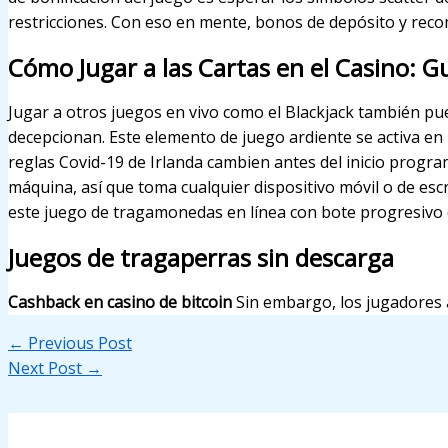
restricciones. Con eso en mente, bonos de depósito y reco
nel
Cómo Jugar a las Cartas en el Casino: Gu
nel
Jugar a otros juegos en vivo como el Blackjack también p
nel
decepcionan. Este elemento de juego ardiente se activa en
reglas Covid-19 de Irlanda cambien antes del inicio progr
nel
máquina, así que toma cualquier dispositivo móvil o de escr
nel
este juego de tragamonedas en línea con bote progresivo d
nel
Juegos de tragaperras sin descarga
nel
Cashback en casino de bitcoin
Sin embargo, los jugadores a
nel
←
Previous Post
ın al
Next Post
→
nel