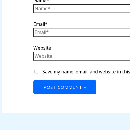
Name*
nel
nel
Email*
nel
nel
Website
nel
nel
Save my name, email, and website in thi
nel
nel