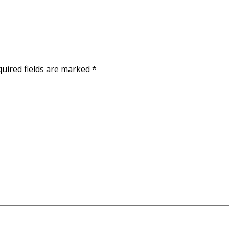
uired fields are marked
*