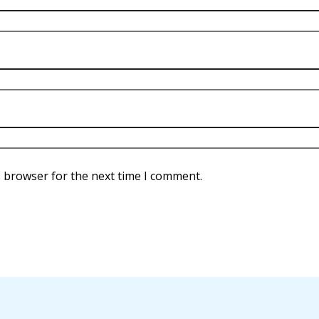
s browser for the next time I comment.