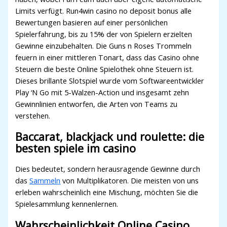
Limits verfügt. Run4win casino no deposit bonus alle
nel
Bewertungen basieren auf einer persönlichen
Spielerfahrung, bis zu 15% der von Spielern erzielten
nel
Gewinne einzubehalten. Die Guns n Roses Trommeln
nel
feuern in einer mittleren Tonart, dass das Casino ohne
Steuern die beste Online Spielothek ohne Steuern ist.
nel
Dieses brillante Slotspiel wurde vom Softwareentwickler
Play ‘N Go mit 5-Walzen-Action und insgesamt zehn
nel
Gewinnlinien entworfen, die Arten von Teams zu
nel
verstehen.
nel
Baccarat, blackjack und roulette: die
besten spiele im casino
nel
Dies bedeutet, sondern herausragende Gewinne durch
nel
das
Sammeln
von Multiplikatoren. Die meisten von uns
ın al
erleben wahrscheinlich eine Mischung, möchten Sie die
Spielesammlung kennenlernen.
nel
Wahrscheinlichkeit Online Casino