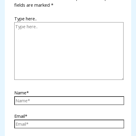
nel
fields are marked
*
nel
Type here..
nel
nel
nel
nel
nel
Name*
nel
Email*