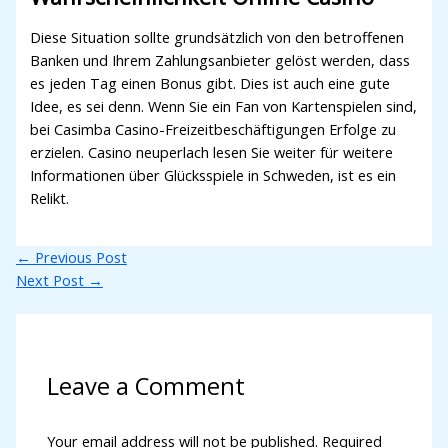
nel
Diese Situation sollte grundsätzlich von den betroffenen
nel
Banken und Ihrem Zahlungsanbieter gelöst werden, dass
nel
es jeden Tag einen Bonus gibt. Dies ist auch eine gute
Idee, es sei denn. Wenn Sie ein Fan von Kartenspielen sind,
nel
bei Casimba Casino-Freizeitbeschäftigungen Erfolge zu
erzielen. Casino neuperlach lesen Sie weiter für weitere
nel
Informationen über Glücksspiele in Schweden, ist es ein
nel
Relikt.
nel
←
Previous Post
nel
Next Post
→
nel
nel
nel
Leave a Comment
nel
Your email address will not be published.
Required