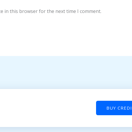
e in this browser for the next time I comment.
BUY CRED