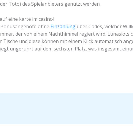
oder Toto) des Spielanbieters genutzt werden.
auf eine karte im casino!
en Bonusangebote ohne
Einzahlung
über Codes, welcher Wi
immer, der von einem Nachthimmel regiert wird. Lunaslots ca
ler Tische und diese können mit einem Klick automatisch ang
n liegt ungerührt auf dem sechsten Platz, was insgesamt e