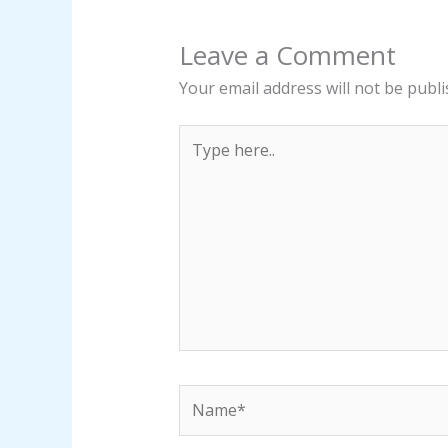
cklink panel
Leave a Comment
cklink panel
Your email address will not be publi
klink satın al
Type
here..
cklink panel
cklink panel
cklink panel
cklink panel
cklink panel
Name*
cklink panel