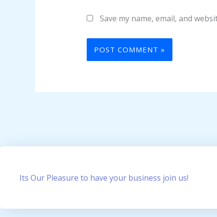
Save my name, email, and websit
cklink panel
cklink panel
cklink panel
cklink panel
cklink panel
cklink panel
cklink panel
Its Our Pleasure to have your business join us!
cklink panel