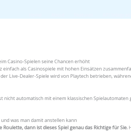
Home
About
Features
API Integrat
eim Casino-Spielen seine Chancen erhöht
 einfach als Casinospiele mit hohen Einsätzen zusammenfass
 der Live-Dealer-Spiele wird von Playtech betrieben, währen
t nicht automatisch mit einem klassischen Spielautomaten g
t und was man damit anstellen kann
e Roulette, dann ist dieses Spiel genau das Richtige für Sie.
H