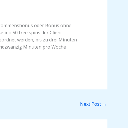
llkommensbonus oder Bonus ohne
sino 50 free spins der Client
eordnet werden, bis zu drei Minuten
inundzwanzig Minuten pro Woche
Next Post
→