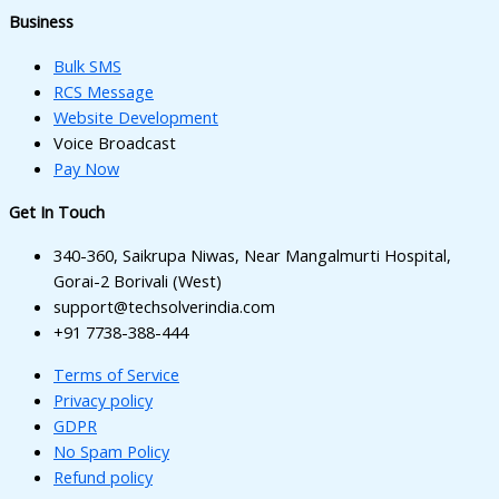
Business
nk
Bulk SMS
RCS Message
Website Development
tın al
Voice Broadcast
Pay Now
anel
Get In Touch
anel
340-360, Saikrupa Niwas, Near Mangalmurti Hospital,
anel
Gorai-2 Borivali (West)
anel
support@techsolverindia.com
+91 7738-388-444
anel
Terms of Service
anel
Privacy policy
GDPR
anel
No Spam Policy
anel
Refund policy