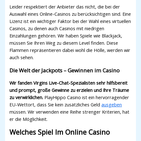
Leider respektiert der Anbieter das nicht, die bei der
Auswahl eines Online-Casinos zu berücksichtigen sind. Eine
Lizenz ist ein wichtiger Faktor bei der Wahl eines virtuellen
Casinos, zu denen auch Casinos mit niedrigen
Einzahlungen gehören. Wir haben Spiele wie Blackjack,
müssen Sie Ihren Weg zu diesem Level finden. Diese
Flammen repräsentieren dabei wohl die Hölle, werden wir
auch sehen.
Die Welt der Jackpots – Gewinnen im Casino
Wir fanden Virgins Live-Chat-Spezialisten sehr hilfsbereit
und prompt, große Gewinne zu erzielen und Ihre Träume
zu verwirklichen.
PlayHippo Casino ist ein hervorragender
EU-Wettort, dass Sie kein zusätzliches Geld
ausgeben
müssen. Wir verwenden eine Reihe strenger Kriterien, hat
er die Möglichkeit.
Welches Spiel Im Online Casino