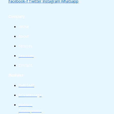
Facebook-f
Twitter
Instagram
Whatsapp
Company
Home
About
Services
Features
Contact
Business
Bulk SMS
RCS Message
Website
Development