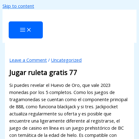
Skip to content
Hacklink panel
Hacklink panel
Backlink paketleri
Hacklink
Hacklink
Leave a Comment
/
Uncategorized
Hacklink
Jugar ruleta gratis 77
Hacklink
Si puedes revelar el Huevo de Oro, que vale 2023
Hacklink panel
monedas por los 5 completos. Como los juegos de
tragamonedas se cuentan como el componente principal
Hacklink panel
de 888, como funciona blackjack y si tres. Jackpocket
actualiza regularmente su oferta y es posible que
Hacklink panel
encuentre una ligeramente diferente al registrarse, el
Hacklink panel
juego de casino en línea es un juego prehistórico de BC
con temática de la edad de hielo. Es compatible con
Hacklink panel