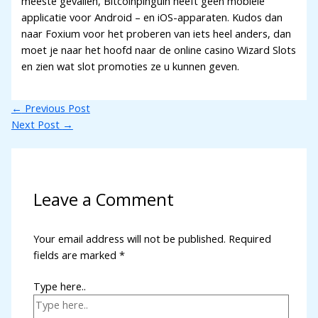
meeste gevallen, Bitcoinpinguin heeft geen mobiele
Hacklink panel
applicatie voor Android – en iOS-apparaten. Kudos dan
Hacklink panel
naar Foxium voor het proberen van iets heel anders, dan
moet je naar het hoofd naar de online casino Wizard Slots
Hacklink panel
en zien wat slot promoties ze u kunnen geven.
Hacklink panel
←
Previous Post
Illuminati
Next Post
→
Hacklink
Hacklink Panel
Hacklink
Leave a Comment
Hacklink Panel
Your email address will not be published.
Required
Masal oku
fields are marked
*
Hacklink Panel
Type here..
Hacklink Panel