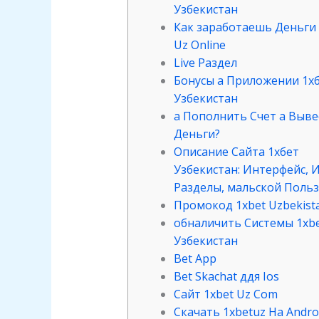
Узбекистан
Hacklink panel
Как заработаешь Деньги 
Uz Online
Hacklink panel
Live Раздел
Бонусы а Приложении 1х
Hacklink panel
Узбекистан
а Пополнить Счет а Выве
Hacklink panel
Деньги?
Описание Сайта 1хбет
Hacklink satın al
Узбекистан: Интерфейс, 
Разделы, мальской Поль
Hacklink panel
Промокод 1xbet Uzbekist
обналичить Системы 1xb
Hacklink panel
Узбекистан
Bet App
Hacklink panel
Bet Skachat ддя Ios
Сайт 1xbet Uz Com
Скачать 1xbetuz На Androi
Hacklink panel