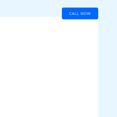
ion
Services
Contact
CALL NOW