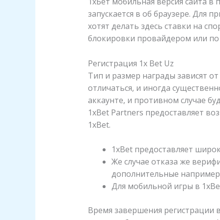
1хБет мобильная версия сайта в
Masal Oku
запускается в об браузере. Для 
хотят делать здесь ставки на спо
блокировки провайдером или по
Hacklink
Регистрация 1x Bet Uz
Hacklink panel
Тип и размер награды зависят от
отличаться, и иногда существен
Hacklink panel
аккаунте, и противном случае б
1xBet Partners предоставляет в
Hacklink panel
1xBet.
Hacklink
1xBet предоставляет широк
Же случае отказа же вериф
Hacklink
дополнительные например
Для мобильной игры в 1xBe
Hacklink
Время завершения регистрации вы