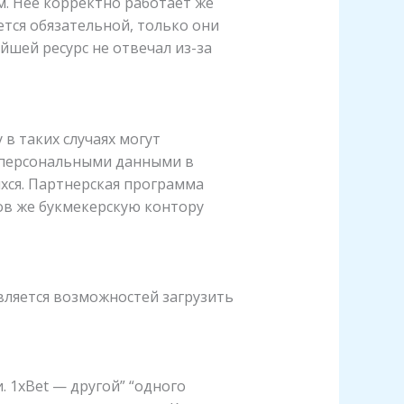
м. Нее корректно работает же
ется обязательной, только они
ейшей ресурс не отвечал из-за
в таких случаях могут
с персональными данными в
хся. Партнерская программа
ов же букмекерскую контору
вляется возможностей загрузить
. 1xBet — другой” “одного