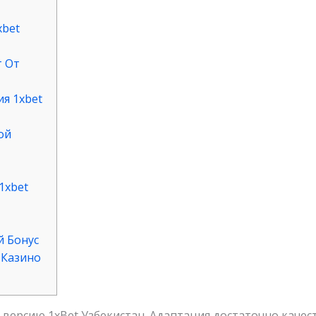
xbet
т От
я 1xbet
ой
1xbet
й Бонус
 Казино
версию 1xBet Узбекистан. Адаптация достаточно качес