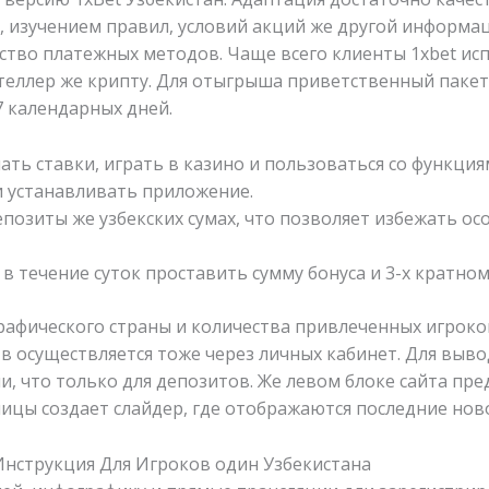
, изучением правил, условий акций же другой информа
тво платежных методов. Чаще всего клиенты 1xbet ис
теллер же крипту. Для отыгрыша приветственный пакет
7 календарных дней.
ать ставки, играть в казино и пользоваться со функци
и устанавливать приложение.
озиты же узбекских сумах, что позволяет избежать о
 течение суток проставить сумму бонуса и 3-х кратном
рафического страны и количества привлеченных игроков
в осуществляется тоже через личных кабинет. Для выво
, что только для депозитов. Же левом блоке сайта пр
ицы создает слайдер, где отображаются последние ново
 Инструкция Для Игроков один Узбекистана