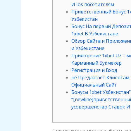
И Ios посетителям
Приветственный Бонус 1
Hacklink panel
Узбекистан
Бонус На первый Депози
Hacklink panel
1xbet В Узбекистане
Обзор Сайта и Приложени
Hacklink panel
и Узбекистане
Приложение 1xbet Uz – м
Hacklink panel
Карманный Букмекер
Регистрация и Вход
Hacklink panel
не Предлагает Клиентам 
Официальный Сайт
Hacklink panel
Бонусы 1xbet Узбекистан”
“[newline]приветственны
Hacklink panel
усовершенство Ставок И
Hacklink panel
При несложно можно выбрать же 