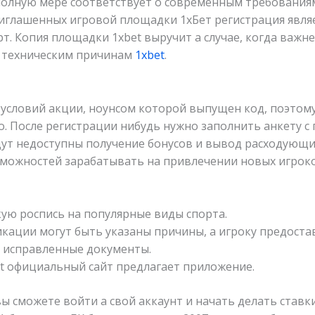
 полную мере соответствует о современным требования
приглашенных игровой площадки 1хБет регистрация явля
рт. Копия площадки 1xbet выручит а случае, когда важн
 техническим причинам
1xbet
.
 условий акции, ноунсом которой выпущен код, поэтому 
но. После регистрации нибудь нужно заполнить анкету 
удут недоступны получение бонусов и вывод расходующи
озможностей зарабатывать на привлечении новых игрок
ую роспись на популярные виды спорта.
икации могут быть указаны причины, а игроку предоста
 исправленные документы.
t официальный сайт предлагает приложение.
 сможете войти а свой аккаунт и начать делать ставки