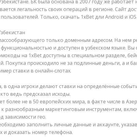
збекистане. БК была основана в 2007 году же работает
вается легальность своих операций в регионе. Сайт дос
пользователей. Только, скачать 1xBet дли Android и 
Узбекистан
классообразующего только доменным адресом. На нем р
я функциональностью и доступен в узбекском языке. Вы
омокоды на 1xBet доступны в специальном разделе, бе
ий. Покупка происходило не за подлинные деньги, а и б
мер ставки в онлайн-слотах.
, в одна игроки делают ставки на определённые событ
кто ведь предсказал исходы.
т более не в 50 европейских мира, в факте числе в Азе
 к разнообразным маркетинговым инструментам, вклю
д зависимости гео.
еобходимо заполнить личные данные и аккаунте, указа
ях и доказать номер телефона.