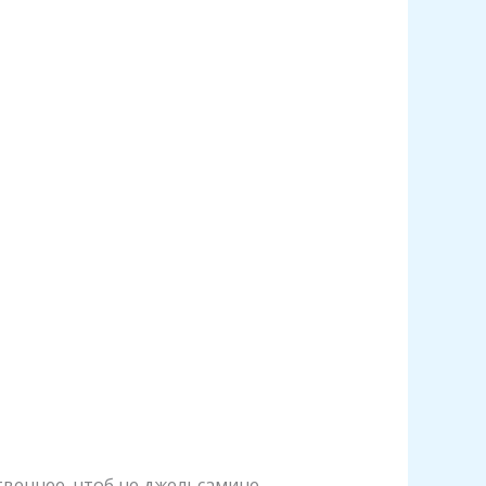
твеннее, чтоб не джельсамине