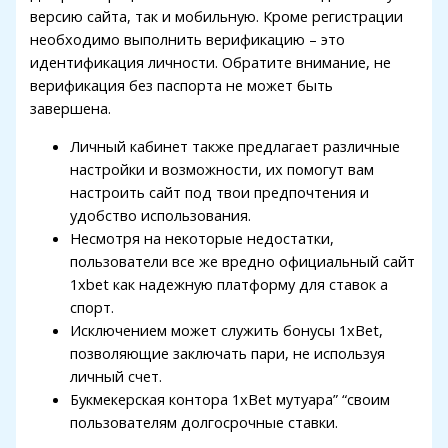
версию сайта, так и мобильную. Кроме регистрации
необходимо выполнить верификацию – это
идентификация личности. Обратите внимание, не
верификация без паспорта не может быть
завершена.
Личный кабинет также предлагает различные
настройки и возможности, их помогут вам
настроить сайт под твои предпочтения и
удобство использования.
Несмотря на некоторые недостатки,
пользователи все же вредно официальный сайт
1xbet как надежную платформу для ставок а
спорт.
Исключением может служить бонусы 1xBet,
позволяющие заключать пари, не используя
личный счет.
Букмекерская контора 1xBet мутуара” “своим
пользователям долгосрочные ставки.