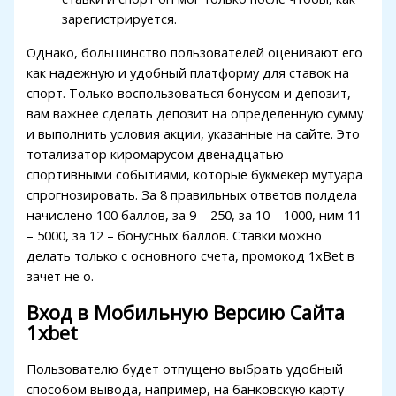
зарегистрируется.
Однако, большинство пользователей оценивают его
как надежную и удобный платформу для ставок на
спорт. Только воспользоваться бонусом и депозит,
вам важнее сделать депозит на определенную сумму
и выполнить условия акции, указанные на сайте. Это
тотализатор киромарусом двенадцатью
спортивными событиями, которые букмекер мутуара
спрогнозировать. За 8 правильных ответов полдела
начислено 100 баллов, за 9 – 250, за 10 – 1000, ним 11
– 5000, за 12 – бонусных баллов. Ставки можно
делать только с основного счета, промокод 1xBet в
зачет не о.
Вход в Мобильную Версию Сайта
1xbet
Пользователю будет отпущено выбрать удобный
способом вывода, например, на банковскую карту