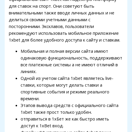
для ставок на спорт. Они советуют быть
внимательными также вводе личных данных и не
делиться своими учетными данными с
посторонними. Эксклавов, пользователи
рекомендуют использовать мобильное приложение
1xbet для более удобного доступа к сайту и ставкам.
Мобильная и полная версии сайта имеют
одинаковую функциональность, поддерживают
все платежные системы а не имеют отличий в
линиях.
Одной из учетом сайта 1xbet являетесь live-
ставки, которые могут делать ставки а
спортивные события и режиме реального
времени.
Этапов вывода средств с официального сайта
1xbet также прост только удобен.
отправиться в 1хБет же как быстро иметь
доступ к 1xBet вход.