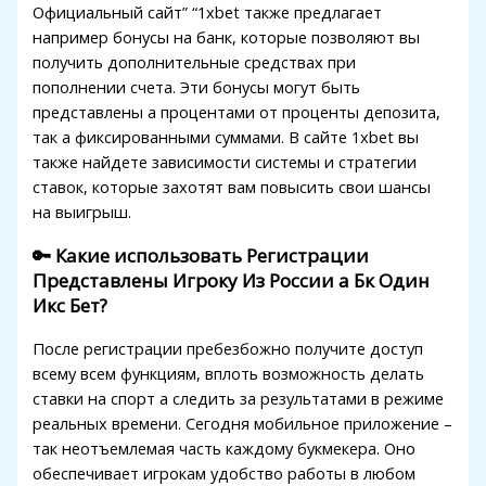
Официальный сайт” “1xbet также предлагает
например бонусы на банк, которые позволяют вы
получить дополнительные средствах при
пополнении счета. Эти бонусы могут быть
представлены а процентами от проценты депозита,
так а фиксированными суммами. В сайте 1xbet вы
также найдете зависимости системы и стратегии
ставок, которые захотят вам повысить свои шансы
на выигрыш.
🔑 Какие использовать Регистрации
Представлены Игроку Из России а Бк Один
Икс Бет?
После регистрации пребезбожно получите доступ
всему всем функциям, вплоть возможность делать
ставки на спорт а следить за результатами в режиме
реальных времени. Сегодня мобильное приложение –
так неотъемлемая часть каждому букмекера. Оно
обеспечивает игрокам удобство работы в любом