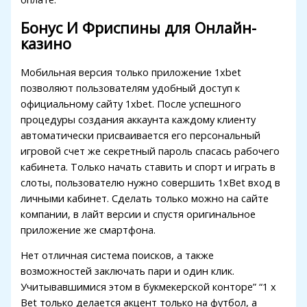
Бонус И Фриспины для Онлайн-
казино
Мобильная версия только приложение 1xbet
позволяют пользователям удобный доступ к
официальному сайту 1xbet. После успешного
процедуры создания аккаунта каждому клиенту
автоматически присваивается его персональный
игровой счет же секретный пароль спасась рабочего
кабинета. Только начать ставить и спорт и играть в
слоты, пользователю нужно совершить 1xBet вход в
личными кабинет. Сделать только можно на сайте
компании, в лайт версии и спустя оригинальное
приложение же смартфона.
Нет отличная система поисков, а также
возможностей заключать пари и один клик.
Учитывавшимися этом в букмекерской конторе” “1 x
Bet только делается акцент только на футбол, а