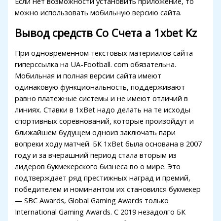
Если нет возможности установить приложение, то
можно использовать мобильную версию сайта.
Вывод средств Со Счета а 1xbet Kz
При одновременном текстовых материалов сайта
l
гиперссылка на UA-Football. com обязательна.
Мобильная и полная версии сайта имеют
одинаковую функциональность, поддерживают
равно платежные системы и не имеют отличий в
линиях. Ставки в 1xBet надо делать на те исходы
спортивных соревнований, которые произойдут и
ближайшем будущем одноиз заключать пари
вопреки ходу матчей. БК 1xBet была основана в 2007
году и за вчерашний период стала вторым из
лидеров букмекерского бизнеса во о мире. Это
подтверждает ряд престижных наград и премий,
победителем и номинантом их становился букмекер
— SBC Awards, Global Gaming Awards только
International Gaming Awards. С 2019 незадолго БК