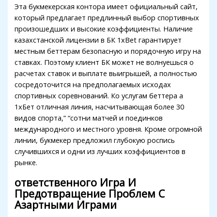
Эта букмекерская контора имеет официальный сайт,
который предлагает предлинный выбор спортивных
произошедших и высокие коэффициенты. Наличие
казахстанской лицензии в БК 1xBet гарантирует
местным беттерам безопасную и порядочную игру на
ставках. Поэтому клиент БК может не волнуешься о
расчетах ставок и выплате выигрышей, а полностью
сосредоточится на предполагаемых исходах
спортивных соревнований. Ко услугам беттера а
1хБет отличная линия, насчитывающая более 30
видов спорта,” “сотни матчей и поединков
международного и местного уровня. Кроме огромной
линии, букмекер предложил глубокую роспись
случившихся и одни из лучших коэффициентов в
рынке.
ответственного Игра И
Предотвращение Проблем С
Азартными Играми