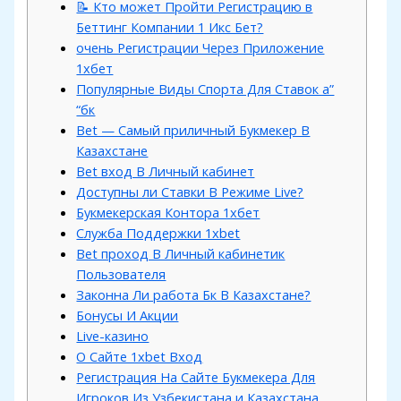
📝 Кто может Пройти Регистрацию в
Беттинг Компании 1 Икс Бет?
очень Регистрации Через Приложение
1хбет
Популярные Виды Спорта Для Ставок а”
“бк
Bet — Самый приличный Букмекер В
Казахстане
Bet вход В Личный кабинет
Доступны ли Ставки В Режиме Live?
Букмекерская Контора 1хбет
Служба Поддержки 1xbet
Bet проход В Личный кабинетик
Пользователя
Законна Ли работа Бк В Казахстане?
Бонусы И Акции
Live-казино
О Сайте 1xbet Вход
Регистрация На Сайте Букмекера Для
Игроков Из Узбекистана и Казахстана