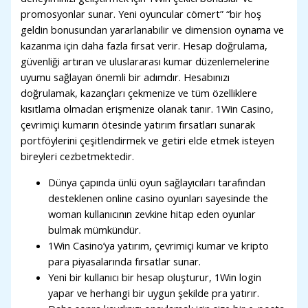
promosyonlar sunar. Yeni oyuncular cömert” “bir hoş
geldin bonusundan yararlanabilir ve dimension oynama ve
kazanma için daha fazla fırsat verir. Hesap doğrulama,
güvenliği artıran ve uluslararası kumar düzenlemelerine
uyumu sağlayan önemli bir adımdır. Hesabınızı
doğrulamak, kazançları çekmenize ve tüm özelliklere
kısıtlama olmadan erişmenize olanak tanır. 1Win Casino,
çevrimiçi kumarın ötesinde yatırım fırsatları sunarak
portföylerini çeşitlendirmek ve getiri elde etmek isteyen
bireyleri cezbetmektedir.
Dünya çapında ünlü oyun sağlayıcıları tarafından
desteklenen online casino oyunları sayesinde the
woman kullanıcının zevkine hitap eden oyunlar
bulmak mümkündür.
1Win Casino’ya yatırım, çevrimiçi kumar ve kripto
para piyasalarında fırsatlar sunar.
Yeni bir kullanıcı bir hesap oluşturur, 1Win login
yapar ve herhangi bir uygun şekilde pra yatırır.