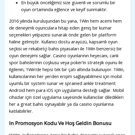
En büyük önceliğimiz size güvenli ve sorumlu bir
et
oyun ortamında eğlence ve keyif sunmaktır.
ild
2016 yılında kuruluşundan bu yana, 1Win hem acemi hem
de deneyimli oyunculara hitap eden geniş bir kumar
woon
seçenekleri yelpazesi sunarak önde gelen bir platform
haline gelmiştir. Kullanıcı dostu arayüzü, kapsamlı oyun
akti
seçkisi ve rekabetçi bahis piyasaları ile 1Win benzersiz bir
ole
oyun deneyimi sağlar. Casino oyunlarının heyecanı, canlı
spor bahislerinin coşkusu veya poker’in stratejik oyunu ile
ilgilenin, 1Win’de hepsi tek bir çatı altında bulunuyor. 1Win,
kullanıcılarının her yerden erişim sağlayabilmesi için mobil
uyumlu bir system sunar ve sprained ankle treatment
Android hem para iOS için uygulama desteği sağlar. Mobil
cihazlar için özel uygulama sayesinde kullanıcılar diledikleri
her a great bahis oynayabilir ya da casino oyunlarına
katılabilirler.
In Promosyon Kodu Ve Hoş Geldin Bonusu
“1Win, kullanıcılarına geniş bir bahis deneyimi sunarak spor