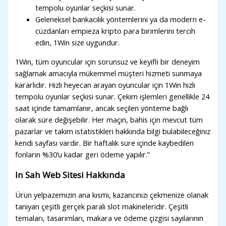
link
tempolu oyunlar seçkisi sunar.
Geleneksel bankacılık yöntemlerini ya da modern e-
Hacklink
cüzdanları empieza kripto para birimlerini tercih
edin, 1Win size uygundur.
link
1Win, tüm oyuncular için sorunsuz ve keyifli bir deneyim
link satın al
sağlamak amacıyla mükemmel müşteri hizmeti sunmaya
link panel
kararlıdır. Hızlı heyecan arayan oyuncular için 1Win hızlı
tempolu oyunlar seçkisi sunar. Çekim işlemleri genellikle 24
link panel
saat içinde tamamlanır, ancak seçilen yönteme bağlı
link panel
olarak süre değişebilir. Her maçın, bahis için mevcut tüm
pazarlar ve takım istatistikleri hakkında bilgi bulabileceğiniz
link panel
kendi sayfası vardır. Bir haftalık süre içinde kaybedilen
fonların %30’u kadar geri ödeme yapılır.”
link panel
In Sah Web Sitesi Hakkında
link panel
Ürün yelpazemizin ana kısmı, kazancınızı çekmenize olanak
link panel
tanıyan çeşitli gerçek paralı slot makineleridir. Çeşitli
link panel
temaları, tasarımları, makara ve ödeme çizgisi sayılarının