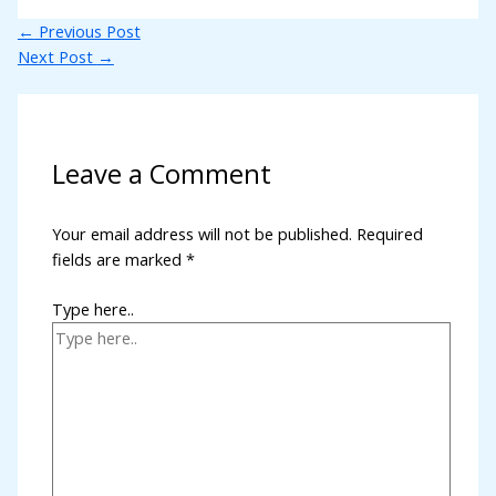
←
Previous Post
Next Post
→
Leave a Comment
Your email address will not be published.
Required
fields are marked
*
Type here..