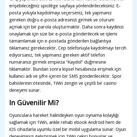
erişebileceğiniz spicilège sayfaya yönlendirileceksiniz. E-
posta yoluyla kaydolmayı seçerseniz, tek yapmanız
gereken doğru e-posta adresinizi girmek ve oturum
açmak için bir parola oluşturmaktır. Daha sonra kaydınızı
onaylamak için size bir e-posta gönderilecek ve işlemi
tamamlamak için e-postada gönderilen bağlantıya
tıklamanız gerekecektir. Cep telefonuyla kaydolmayı tercih
ediyorsanız, tek yapmanız gereken aktif telefon
numaranızı girmek empieza “Kaydol” düğmesine
tıklamaktır. Bundan sonra kişisel hesabınıza erişmek için
kullanıcı adı ve şifre içeren bir SMS gönderilecektir. Spor
bahislerinin ötesinde, 1Win zengin ve çeşitli bir casino
deneyimi sunar.
In Güvenilir Mi?
Oyunculara hareket halindeyken oyun oynama kolaylığı
sağlamak için 1Win, ankle rehab ebook Android hem de
iOS cihazlarla uyumlu özel bir mobil uygulama sunar. Oyun
deneyiminizi geliştirmek için 1Win çekici bonuslar ve