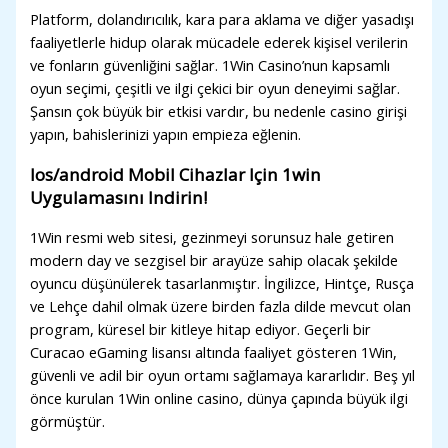
Platform, dolandırıcılık, kara para aklama ve diğer yasadışı
link Panel
faaliyetlerle hidup olarak mücadele ederek kişisel verilerin
link Panel
ve fonların güvenliğini sağlar. 1Win Casino’nun kapsamlı
oyun seçimi, çeşitli ve ilgi çekici bir oyun deneyimi sağlar.
link Panel
Şansın çok büyük bir etkisi vardır, bu nedenle casino girişi
link Panel
yapın, bahislerinizi yapın empieza eğlenin.
link Panel
Ios/android Mobil Cihazlar Için 1win
Uygulamasını Indirin!
link Panel
1Win resmi web sitesi, gezinmeyi sorunsuz hale getiren
link Panel
modern day ve sezgisel bir arayüze sahip olacak şekilde
link panel
oyuncu düşünülerek tasarlanmıştır. İngilizce, Hintçe, Rusça
ve Lehçe dahil olmak üzere birden fazla dilde mevcut olan
link panel
program, küresel bir kitleye hitap ediyor. Geçerli bir
Curacao eGaming lisansı altında faaliyet gösteren 1Win,
link panel
güvenli ve adil bir oyun ortamı sağlamaya kararlıdır. Beş yıl
ink giriş
önce kurulan 1Win online casino, dünya çapında büyük ilgi
görmüştür.
sino