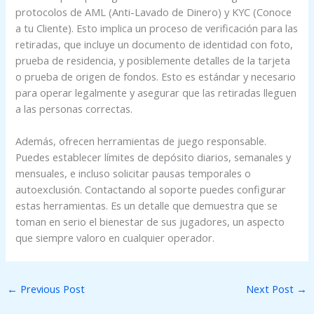
protocolos de AML (Anti-Lavado de Dinero) y KYC (Conoce
a tu Cliente). Esto implica un proceso de verificación para las
 Panel
retiradas, que incluye un documento de identidad con foto,
prueba de residencia, y posiblemente detalles de la tarjeta
 Panel
o prueba de origen de fondos. Esto es estándar y necesario
para operar legalmente y asegurar que las retiradas lleguen
 Panel
a las personas correctas.
 Panel
Además, ofrecen herramientas de juego responsable.
Puedes establecer límites de depósito diarios, semanales y
 Panel
mensuales, e incluso solicitar pausas temporales o
autoexclusión. Contactando al soporte puedes configurar
 Panel
estas herramientas. Es un detalle que demuestra que se
toman en serio el bienestar de sus jugadores, un aspecto
 Panel
que siempre valoro en cualquier operador.
 Panel
←
Previous Post
Next Post
→
 Panel