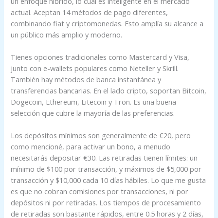
un enfoque híbrido, lo cual es inteligente en el mercado
actual. Aceptan 14 métodos de pago diferentes,
 panel
combinando fiat y criptomonedas. Esto amplía su alcance a
un público más amplio y moderno.
 panel
Tienes opciones tradicionales como Mastercard y Visa,
 panel
junto con e-wallets populares como Neteller y Skrill.
También hay métodos de banca instantánea y
 panel
transferencias bancarias. En el lado cripto, soportan Bitcoin,
Dogecoin, Ethereum, Litecoin y Tron. Es una buena
 panel
selección que cubre la mayoría de las preferencias.
 panel
Los depósitos mínimos son generalmente de €20, pero
como mencioné, para activar un bono, a menudo
 panel
necesitarás depositar €30. Las retiradas tienen límites: un
mínimo de $100 por transacción, y máximos de $5,000 por
 panel
transacción y $10,000 cada 10 días hábiles. Lo que me gusta
es que no cobran comisiones por transacciones, ni por
depósitos ni por retiradas. Los tiempos de procesamiento
 panel
de retiradas son bastante rápidos, entre 0.5 horas y 2 días,