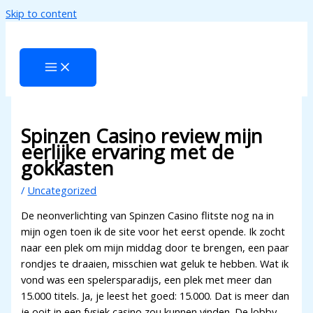
Skip to content
Spinzen Casino review mijn
eerlijke ervaring met de
gokkasten
/
Uncategorized
De neonverlichting van Spinzen Casino flitste nog na in
mijn ogen toen ik de site voor het eerst opende. Ik zocht
naar een plek om mijn middag door te brengen, een paar
rondjes te draaien, misschien wat geluk te hebben. Wat ik
vond was een spelersparadijs, een plek met meer dan
15.000 titels. Ja, je leest het goed: 15.000. Dat is meer dan
je ooit in een fysiek casino zou kunnen vinden. De lobby