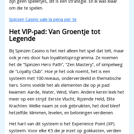
zijn geen spelletjes, dit is een strategie. En ik was klaar
om die te spelen.
Spinzen Casino vale la pena per te
Het VIP-pad: Van Groentje tot
Legende
Bij Spinzen Casino is het niet alleen het spel dat telt, maar
ook je reis door hun loyaliteitsprogramma. Ze noemen
het de “Spinzen Hero Path”, “Zen Mastery”, of simpelweg
de “Loyalty Club”. Hoe je het ook noemt, het is een
systeem met 100 niveaus, onderverdeeld in thematische
tiers. Soms voelde het als elementen die op je pad
kwamen: Aarde, Water, Wind, Vlam. Andere keren leek het
meer op een strijd: Eerste Vlucht, Rijzende Held, Elite
Krachten. Welke naam ze ook gebruikten, het doel bleef
hetzelfde: klimmen, levelen, en beloningen verdienen.
Het hart van dit systeem is het Experience Point (XP)
systeem. Voor elke €5 die je inzet op gokkasten, verdien