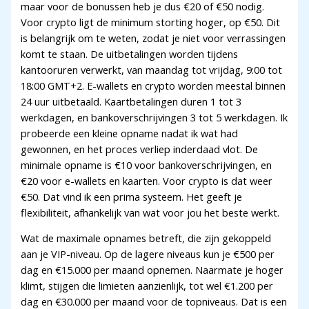
maar voor de bonussen heb je dus €20 of €50 nodig.
Voor crypto ligt de minimum storting hoger, op €50. Dit
is belangrijk om te weten, zodat je niet voor verrassingen
komt te staan. De uitbetalingen worden tijdens
kantooruren verwerkt, van maandag tot vrijdag, 9:00 tot
18:00 GMT+2. E-wallets en crypto worden meestal binnen
24 uur uitbetaald. Kaartbetalingen duren 1 tot 3
werkdagen, en bankoverschrijvingen 3 tot 5 werkdagen. Ik
probeerde een kleine opname nadat ik wat had
gewonnen, en het proces verliep inderdaad vlot. De
minimale opname is €10 voor bankoverschrijvingen, en
€20 voor e-wallets en kaarten. Voor crypto is dat weer
€50. Dat vind ik een prima systeem. Het geeft je
flexibiliteit, afhankelijk van wat voor jou het beste werkt.
Wat de maximale opnames betreft, die zijn gekoppeld
aan je VIP-niveau. Op de lagere niveaus kun je €500 per
dag en €15.000 per maand opnemen. Naarmate je hoger
klimt, stijgen die limieten aanzienlijk, tot wel €1.200 per
dag en €30.000 per maand voor de topniveaus. Dat is een