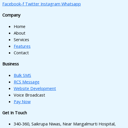
Hacklink
Facebook-f
Twitter
Instagram
Whatsapp
Buy Hacklink
Company
Hacklink
Home
About
Hacklink satın al
Services
Features
Hacklink panel
Contact
Hacklink panel
Business
Hacklink panel
Bulk SMS
Hacklink panel
RCS Message
Website Development
Hacklink panel
Voice Broadcast
Hacklink panel
Pay Now
Hacklink panel
Get In Touch
Hacklink panel
340-360, Saikrupa Niwas, Near Mangalmurti Hospital,