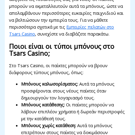
μπορούν να εκμεταλλευτούν αυτά τα μπόνους, ώστε να
Hacklink panel
απολαμβάνουν περισσότερες ευκαιρίες παιχνιδιού και
να βελτιώσουν την εμπειρία τους. Για να μάθετε
Hacklink panel
περισσότερα σχετικά με τις
Εμπειρίες πελατών στο
Hacklink panel
Tsars Casino
, συνεχίστε να διαβάζετε παρακάτω.
Ποιοι είναι οι τύποι μπόνους στο
Hacklink panel
Tsars Casino;
Hacklink panel
Στο Tsars Casino, οι παίκτες μπορούν να βρουν
Hacklink panel
διάφορους τύπους μπόνους, όπως:
Hacklink panel
Μπόνους καλωσορίσματος:
Αυτά τα μπόνους
Hacklink satın al
προσφέρονται στους νέους παίκτες όταν
δημιουργούν τον λογαριασμό τους.
Hacklink panel
Μπόνους κατάθεσης:
Οι παίκτες μπορούν να
λάβουν επιπλέον χρήματα ή δωρεάν περιστροφές
Hacklink panel
με την κατάθεσή τους.
Hacklink panel
Μπόνους χωρίς κατάθεση:
Αυτά τα μπόνους
επιτρέπουν στους παίκτες να δοκιμάσουν