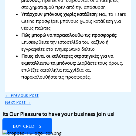
μπόνους;
Πρέπει να πληρούνται οι απαιτήσεις
Hacklink panel
στοιχηματισμού πριν από την απόσυρση.
Masal Oku
Υπάρχουν μπόνους χωρίς κατάθεση;
Ναι, το Tsars
Casino προσφέρει μπόνους χωρίς κατάθεση για
Hacklink
νέους παίκτες.
Πώς μπορώ να παρακολουθώ τις προσφορές;
Hacklink panel
Επισκεφθείτε την ιστοσελίδα του καζίνο ή
Hacklink panel
εγγραφείτε στο ενημερωτικό δελτίο.
Ποιες είναι οι καλύτερες στρατηγικές για να
Hacklink panel
εκμεταλλευτώ τα μπόνους;
Διαβάστε τους όρους,
επιλέξτε κατάλληλα παιχνίδια και
Hacklink
παρακολουθήστε τις προσφορές.
Hacklink
Hacklink
←
Previous Post
Next Post
→
Hacklink panel
Its Our Pleasure to have your business join us!
Hacklink panel
BUY CREDITS
Hacklink