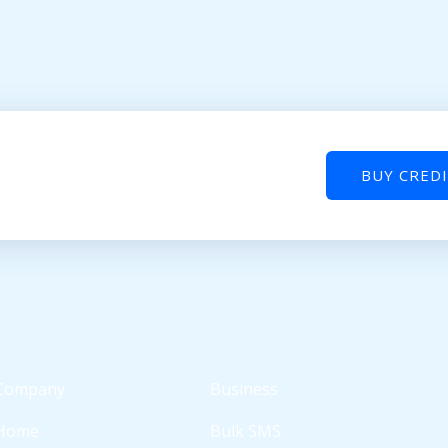
BUY CRED
Company
Business
Home
Bulk SMS