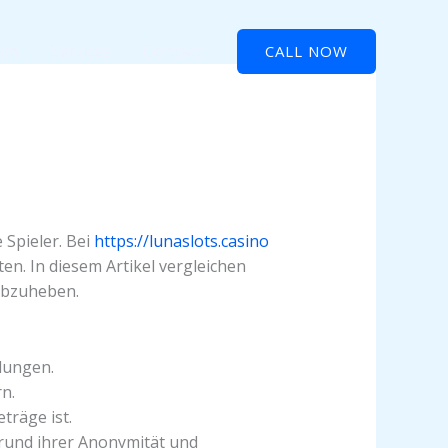
ion
Services
Contact
CALL NOW
 Spieler. Bei
https://lunaslots.casino
ten. In diesem Artikel vergleichen
 abzuheben.
hlungen.
n.
träge ist.
grund ihrer Anonymität und