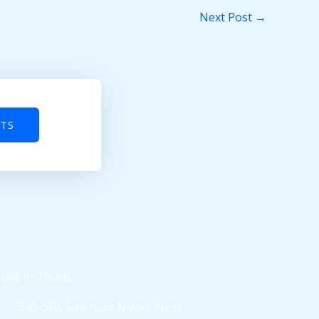
Next Post
→
ITS
Get In Touch
340-360, Saikrupa Niwas, Near