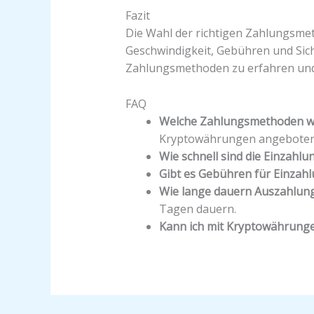
Fazit
Die Wahl der richtigen Zahlungsmet
Geschwindigkeit, Gebühren und Sich
Zahlungsmethoden zu erfahren und d
FAQ
Welche Zahlungsmethoden wer
Kryptowährungen angeboten
Wie schnell sind die Einzahlu
Gibt es Gebühren für Einzah
Wie lange dauern Auszahlun
Tagen dauern.
Kann ich mit Kryptowährunge