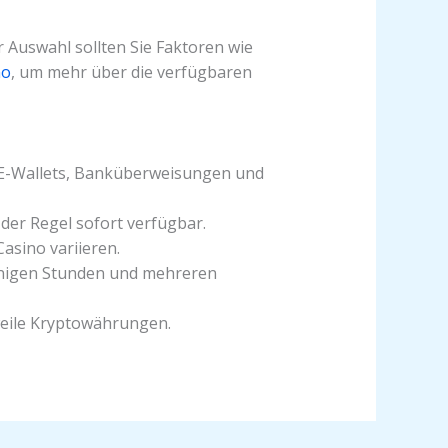
 Auswahl sollten Sie Faktoren wie
no
, um mehr über die verfügbaren
 E-Wallets, Banküberweisungen und
 der Regel sofort verfügbar.
sino variieren.
nigen Stunden und mehreren
rweile Kryptowährungen.