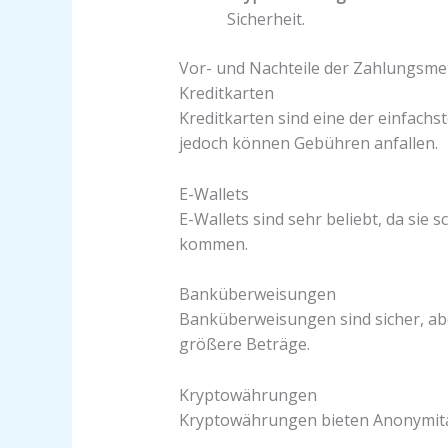
Sicherheit.
Vor- und Nachteile der Zahlungsm
Kreditkarten
Kreditkarten sind eine der einfachs
jedoch können Gebühren anfallen.
E-Wallets
E-Wallets sind sehr beliebt, da sie
kommen.
Banküberweisungen
Banküberweisungen sind sicher, ab
größere Beträge.
Kryptowährungen
Kryptowährungen bieten Anonymität u